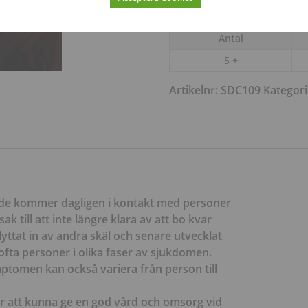
Mängdrabatt
Antal
5 +
Artikelnr:
SDC109
Kategori
ende kommer dagligen i kontakt med personer
 till att inte längre klara av att bo kvar
ttat in av andra skäl och senare utvecklat
ofta personer i olika faser av sjukdomen.
ptomen kan också variera från person till
ör att kunna ge en god vård och omsorg vid