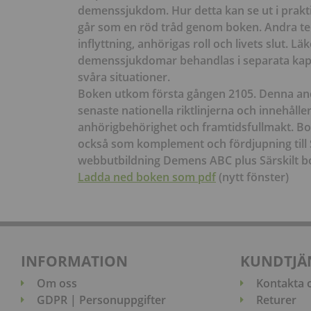
demenssjukdom. Hur detta kan se ut i prakti
går som en röd tråd genom boken. Andra te
inflyttning, anhörigas roll och livets slut. 
demenssjukdomar behandlas i separata kapit
svåra situationer.
Boken utkom första gången 2105. Denna an
senaste nationella riktlinjerna och innehåll
anhörigbehörighet och framtidsfullmakt. Bo
också som komplement och fördjupning till
webbutbildning Demens ABC plus Särskilt b
Ladda ned boken som pdf
(nytt fönster)
INFORMATION
KUNDTJÄ
Om oss
Kontakta 
GDPR | Personuppgifter
Returer