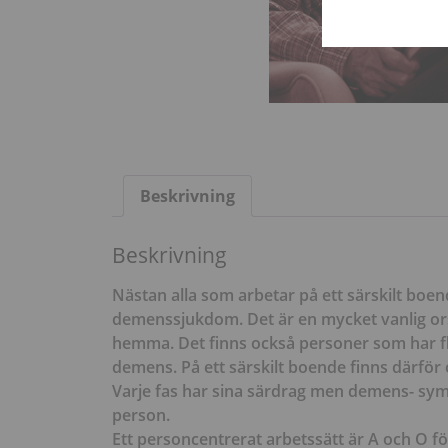
Beskrivning
Beskrivning
Nästan alla som arbetar på ett särskilt bo
demenssjukdom. Det är en mycket vanlig orsak
hemma. Det finns också personer som har fly
demens. På ett särskilt boende finns därför 
Varje fas har sina särdrag men demens- sym
person.
Ett personcentrerat arbetssätt är A och O f