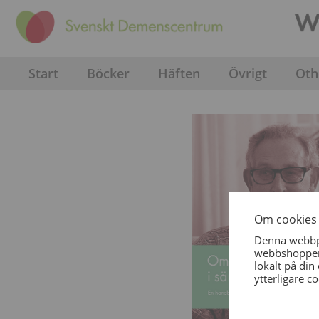
Start
Böcker
Häften
Övrigt
Oth
Om cookies 
Denna webbpl
webbshoppen 
lokalt på din
ytterligare 