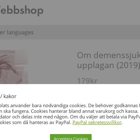
er languages
Om demenssjukd
upplagan (2019
179
kr
Exkl. moms:
169
kr
/ kakor
Adm.avgift tillkommer: 29 
ats använder bara nödvändiga cookies. De behöver godkännas f
ska fungera. Cookies hanterar bland annat varukorg och kassa. 
68 i lager
 dator och delas inte med någon. Om du väljer att betala via PayP
cookies som då hanteras av PayPal.
PayPal sekretessvillkor
.
LÄGG TILL I VA
Acceptera Cookies