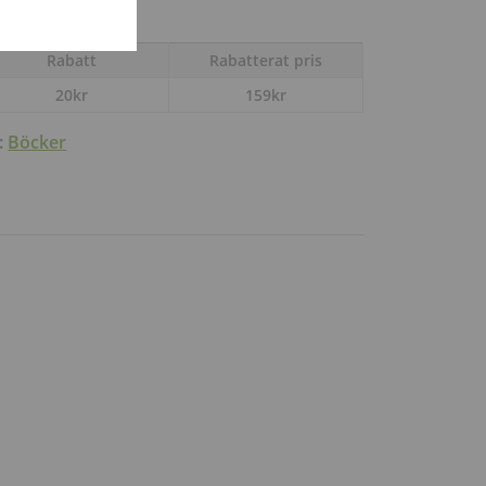
Rabatt
Rabatterat pris
20
kr
159
kr
:
Böcker