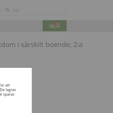
0
0
kr
om i särskilt boende, 2:a
)
kr
ör att
De lagras
al sparas
RUKORG