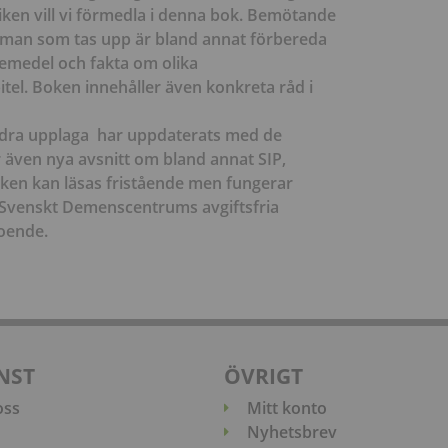
ken vill vi förmedla i denna bok. Bemötande
man som tas upp är bland annat förbereda
Läkemedel och fakta om olika
el. Boken innehåller även konkreta råd i
dra upplaga har uppdaterats med de
er även nya avsnitt om bland annat SIP,
ken kan läsas fristående men fungerar
 Svenskt Demenscentrums avgiftsfria
oende.
NST
ÖVRIGT
oss
Mitt konto
Nyhetsbrev