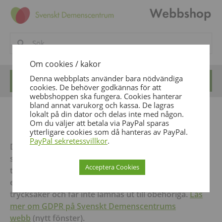
Om cookies / kakor
Denna webbplats använder bara nödvändiga
0
0
kr
cookies. De behöver godkännas för att
webbshoppen ska fungera. Cookies hanterar
bland annat varukorg och kassa. De lagras
lokalt på din dator och delas inte med någon.
GDPR | Personuppgifter
Om du väljer att betala via PayPal sparas
ytterligare cookies som då hanteras av PayPal.
PayPal sekretessvillkor
.
De personuppgifter som du lämnar vid beställningen
skyddas av GDPR, den nya EU-förordningen som
Acceptera Cookies
träder i kraft den 25 maj 2018. Uppgifterna används
endast för att kunna leverera och fakturera dina
trycksaker och får inte lämnas ut till obehöriga.
Läs
mer om GDPR på Svenskt Demenscentrums
webb
(nytt fönster).